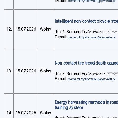
E-mail:
bernard.fryskowski@pw.edu.pl
Intelligent non-contact bicycle stop
12.
15.07.2026
Wolny
dr inż. Bernard Fryśkowski
-
IETiSIP
E-mail:
bernard.fryskowski@pw.edu.pl
Non-contact tire tread depth gaug
13.
15.07.2026
Wolny
dr inż. Bernard Fryśkowski
-
IETiSIP
E-mail:
bernard.fryskowski@pw.edu.pl
Energy harvesting methods in road 
training system
14.
15.07.2026
Wolny