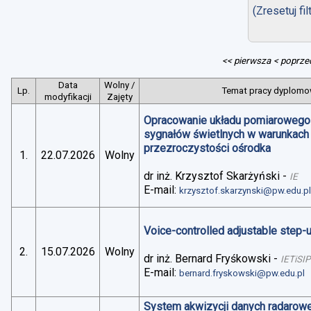
(Zresetuj fil
<< pierwsza
< poprze
Data
Wolny /
Lp.
Temat pracy dyplomow
modyfikacji
Zajęty
Opracowanie układu pomiarowego 
sygnałów świetlnych w warunkach
przezroczystości ośrodka
1.
22.07.2026
Wolny
dr inż. Krzysztof Skarżyński
-
IE
E-mail:
krzysztof.skarzynski@pw.edu.p
Voice-controlled adjustable step
2.
15.07.2026
Wolny
dr inż. Bernard Fryśkowski
-
IETiSIP
E-mail:
bernard.fryskowski@pw.edu.pl
System akwizycji danych radarowe