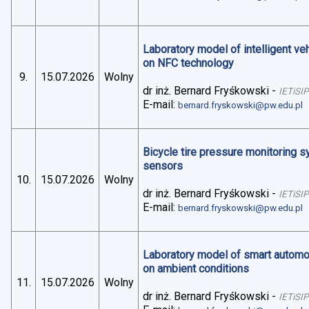
Laboratory model of intelligent v
on NFC technology
9.
15.07.2026
Wolny
dr inż. Bernard Fryśkowski
-
IETiSIP
E-mail:
bernard.fryskowski@pw.edu.pl
Bicycle tire pressure monitoring 
sensors
10.
15.07.2026
Wolny
dr inż. Bernard Fryśkowski
-
IETiSIP
E-mail:
bernard.fryskowski@pw.edu.pl
Laboratory model of smart automo
on ambient conditions
11.
15.07.2026
Wolny
dr inż. Bernard Fryśkowski
-
IETiSIP