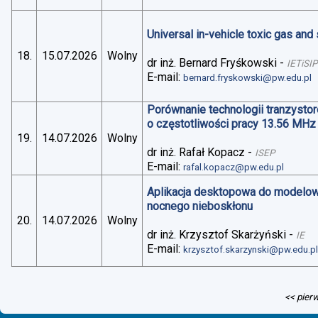
Universal in-vehicle toxic gas an
18.
15.07.2026
Wolny
dr inż. Bernard Fryśkowski
-
IETiSIP
E-mail:
bernard.fryskowski@pw.edu.pl
Porównanie technologii tranzysto
o częstotliwości pracy 13.56 MHz
19.
14.07.2026
Wolny
dr inż. Rafał Kopacz
-
ISEP
E-mail:
rafal.kopacz@pw.edu.pl
Aplikacja desktopowa do modelo
nocnego nieboskłonu
20.
14.07.2026
Wolny
dr inż. Krzysztof Skarżyński
-
IE
E-mail:
krzysztof.skarzynski@pw.edu.p
<< pier