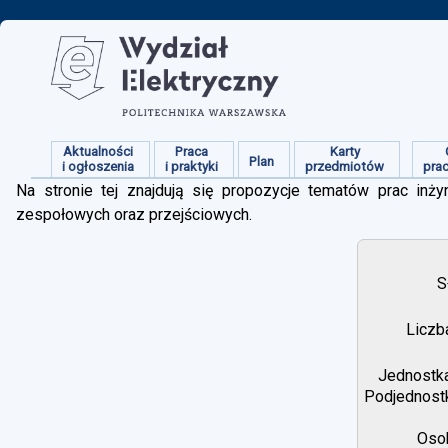
Aktualności
Praca
Karty
Plan
i ogłoszenia
i praktyki
przedmiotów
pra
Na stronie tej znajdują się propozycje tematów prac inżyn
zespołowych oraz przejściowych.
S
Liczb
Jednostka
Podjednostk
Osob