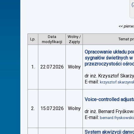
(
<< pierw
Data
Wolny /
Lp.
Temat pr
modyfikacji
Zajęty
Opracowanie układu po
sygnałów świetlnych w
przezroczystości ośro
1.
22.07.2026
Wolny
dr inż. Krzysztof Skarż
E-mail:
krzysztof.skarzyn
Voice-controlled adjus
2.
15.07.2026
Wolny
dr inż. Bernard Fryśkow
E-mail:
bernard.fryskowsk
System akwizycji danyc