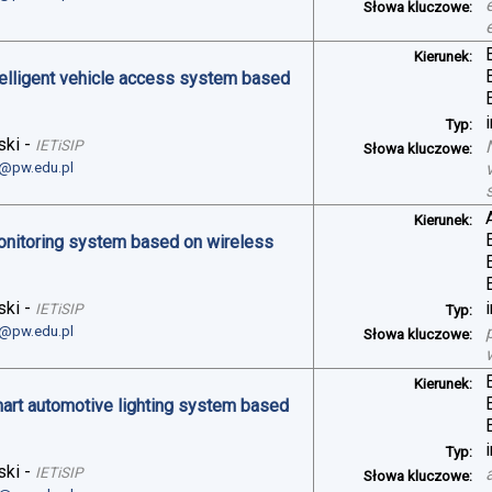
Słowa kluczowe:
Kierunek:
telligent vehicle access system based
Typ:
ski
-
IETiSIP
Słowa kluczowe:
i@pw.edu.pl
Kierunek:
monitoring system based on wireless
ski
-
IETiSIP
Typ:
i@pw.edu.pl
Słowa kluczowe:
Kierunek:
art automotive lighting system based
Typ:
ski
-
IETiSIP
Słowa kluczowe: