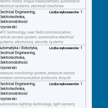
electric motor, torque measurement, automotive
electrical systems, electrical machines
Electrical Engineering,
1
Liczba wykonawców:
Elektrotechnika,
Elektromobilność
inżynierski
NFC technology, near field communication,
vehicle access system, automotive electrical
systems, electronics, security systems
Automatyka i Robotyka,
1
Liczba wykonawców:
Electrical Engineering,
Elektrotechnika,
Elektromobilność
inżynierski
pressure monitoring system, pressure sensor,
wireless communication protocols, bicycle
Electrical Engineering,
1
Liczba wykonawców:
Elektrotechnika,
Elektromobilność
inżynierski
automotive lighting technology, light sensors,