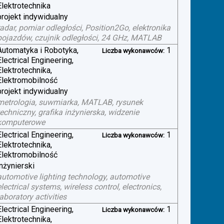
Elektrotechnika
projekt indywidualny
radar, pomiar odległości, Position2Go, elektronika
pojazdów, czujnik odległości, 24 GHz, MATLAB
Automatyka i Robotyka,
1
Liczba wykonawców:
Electrical Engineering,
Elektrotechnika,
Elektromobilność
projekt indywidualny
metrologia, suwmiarka, MATLAB, rysunek
techniczny, grafika inżynierska, widzenie
komputerowe
Electrical Engineering,
1
Liczba wykonawców:
Elektrotechnika,
Elektromobilność
inżynierski
automotive lighting technology, automotive
electrical systems, wireless control, electronics,
laboratory activities
Electrical Engineering,
1
Liczba wykonawców:
Elektrotechnika,