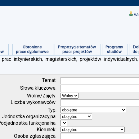
Wi
Obronione
Propozycje tematów
Programy
Do
ów
prace dyplomowe
prac i projektów
studiów
do 
prac inżynierskich, magisterskich, projektów indywidualnych,
Temat:
Słowa kluczowe:
Wolny/Zajęty:
Liczba wykonawców:
Typ:
Jednostka organizacyjna:
odjednostka funkcjonalna:
Kierunek:
Osoba zgłaszająca: