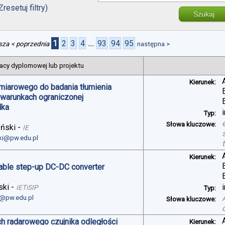
Zresetuj filtry)
Szukaj
1
2
3
4
...
93
94
95
sza
< poprzednia
następna >
acy dyplomowej lub projektu
Kierunek:
miarowego do badania tłumienia
 warunkach ograniczonej
dka
Typ:
Słowa kluczowe:
yński
-
IE
ski@pw.edu.pl
Kierunek:
table step-up DC-DC converter
ski
-
IETiSIP
Typ:
i@pw.edu.pl
Słowa kluczowe:
h radarowego czujnika odległości
Kierunek: