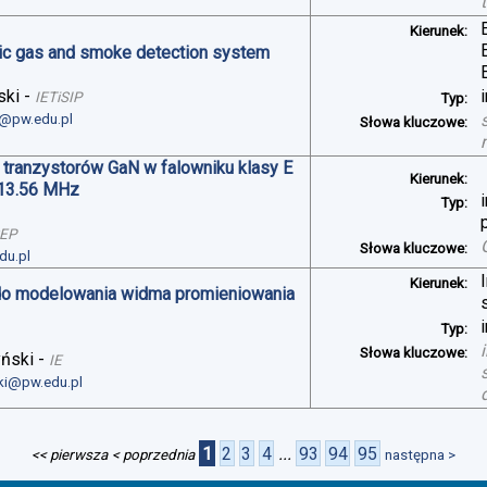
Kierunek:
oxic gas and smoke detection system
ski
-
IETiSIP
Typ:
i@pw.edu.pl
Słowa kluczowe:
 tranzystorów GaN w falowniku klasy E
Kierunek:
 13.56 MHz
Typ:
SEP
Słowa kluczowe:
du.pl
Kierunek:
do modelowania widma promieniowania
Typ:
Słowa kluczowe:
yński
-
IE
ski@pw.edu.pl
1
2
3
4
...
93
94
95
<< pierwsza
< poprzednia
następna >