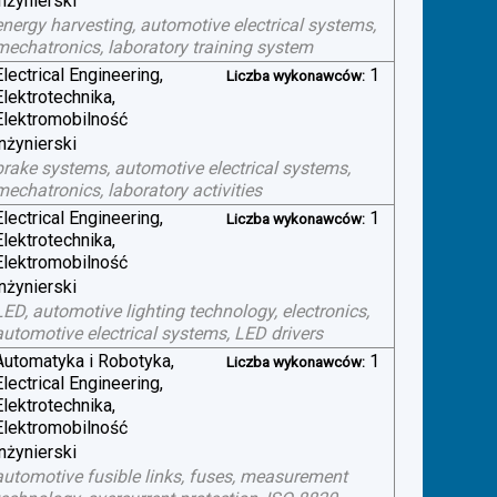
inżynierski
energy harvesting, automotive electrical systems,
mechatronics, laboratory training system
Electrical Engineering,
1
Liczba wykonawców:
Elektrotechnika,
Elektromobilność
inżynierski
brake systems, automotive electrical systems,
mechatronics, laboratory activities
Electrical Engineering,
1
Liczba wykonawców:
Elektrotechnika,
Elektromobilność
inżynierski
LED, automotive lighting technology, electronics,
automotive electrical systems, LED drivers
Automatyka i Robotyka,
1
Liczba wykonawców:
Electrical Engineering,
Elektrotechnika,
Elektromobilność
inżynierski
automotive fusible links, fuses, measurement