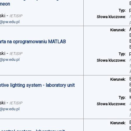
ineon
Typ:
ski
-
IETiSIP
Słowa kluczowe:
i@pw.edu.pl
Kierunek:
arta na oprogramowaniu MATLAB
ski
-
IETiSIP
Typ:
i@pw.edu.pl
Słowa kluczowe:
Kierunek:
ve lighting system - laboratory unit
Typ:
ski
-
IETiSIP
Słowa kluczowe:
i@pw.edu.pl
Kierunek: