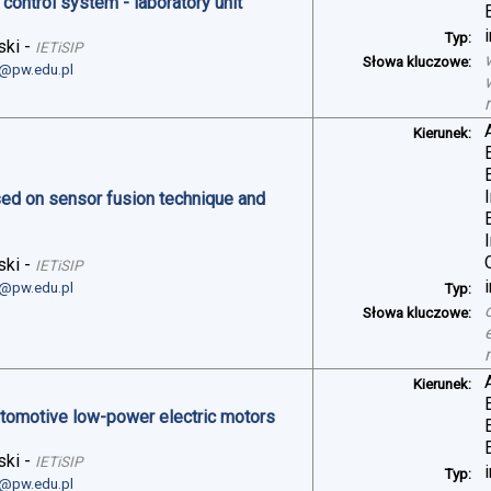
control system - laboratory unit
Typ:
ski
-
IETiSIP
Słowa kluczowe:
i@pw.edu.pl
Kierunek:
sed on sensor fusion technique and
ski
-
IETiSIP
i@pw.edu.pl
Typ:
Słowa kluczowe:
Kierunek:
automotive low-power electric motors
ski
-
IETiSIP
Typ:
i@pw.edu.pl