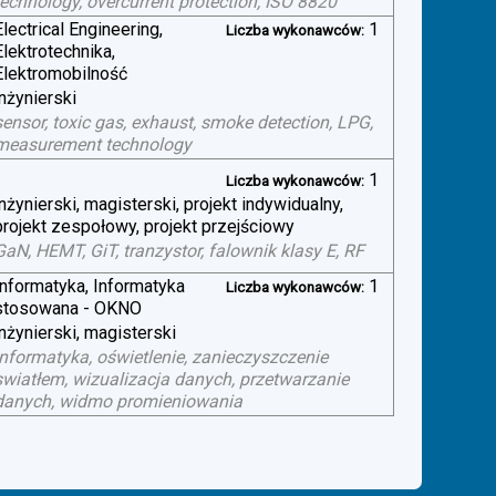
technology, overcurrent protection, ISO 8820
Electrical Engineering,
1
Liczba wykonawców:
Elektrotechnika,
Elektromobilność
inżynierski
sensor, toxic gas, exhaust, smoke detection, LPG,
measurement technology
1
Liczba wykonawców:
inżynierski, magisterski, projekt indywidualny,
projekt zespołowy, projekt przejściowy
GaN, HEMT, GiT, tranzystor, falownik klasy E, RF
Informatyka, Informatyka
1
Liczba wykonawców:
stosowana - OKNO
inżynierski, magisterski
informatyka, oświetlenie, zanieczyszczenie
swiatłem, wizualizacja danych, przetwarzanie
danych, widmo promieniowania