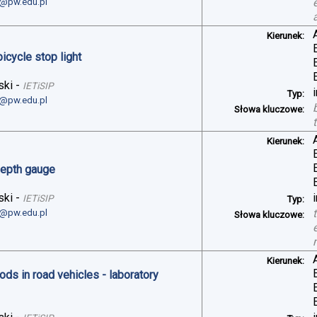
i@pw.edu.pl
Kierunek:
bicycle stop light
ski
-
IETiSIP
Typ:
i@pw.edu.pl
Słowa kluczowe:
Kierunek:
depth gauge
ski
-
IETiSIP
Typ:
i@pw.edu.pl
Słowa kluczowe:
Kierunek:
ds in road vehicles - laboratory