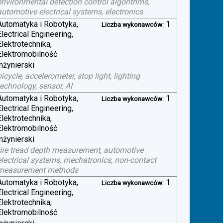
environmental detection control algorithms,
automotive electrical systems, electronics
Automatyka i Robotyka,
1
Liczba wykonawców:
Electrical Engineering,
Elektrotechnika,
Elektromobilność
inżynierski
bicycle, accelerometer, stop light, lighting
technology, sensor, AI
Automatyka i Robotyka,
1
Liczba wykonawców:
Electrical Engineering,
Elektrotechnika,
Elektromobilność
inżynierski
tire tread depth measurement, automotive
electrical systems, mechatronics, non-contact
measurement methods
Automatyka i Robotyka,
1
Liczba wykonawców:
Electrical Engineering,
Elektrotechnika,
Elektromobilność