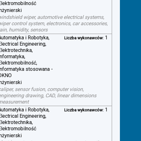
Elektromobilność
inżynierski
windshield wiper, automotive electrical systems,
wiper control system, electronics, car accessories,
rain, humidity, sensors
Automatyka i Robotyka,
1
Liczba wykonawców:
Electrical Engineering,
Elektrotechnika,
Informatyka,
Elektromobilność,
Informatyka stosowana -
OKNO
inżynierski
caliper, sensor fusion, computer vision,
engineering drawing, CAD, linear dimensions
measurement
Automatyka i Robotyka,
1
Liczba wykonawców:
Electrical Engineering,
Elektrotechnika,
Elektromobilność
inżynierski