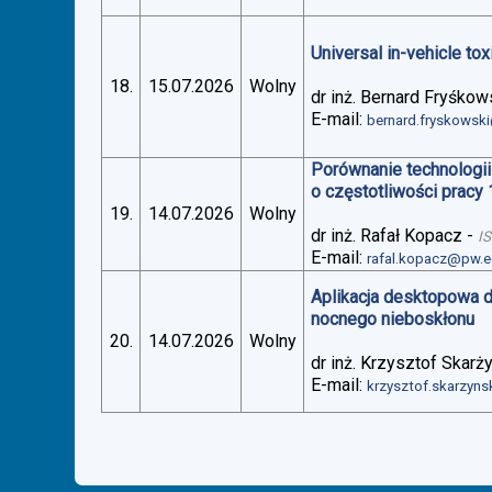
Universal in-vehicle t
18.
15.07.2026
Wolny
dr inż. Bernard Fryśkow
E-mail:
bernard.fryskowsk
Porównanie technologii
o częstotliwości pracy
19.
14.07.2026
Wolny
dr inż. Rafał Kopacz
-
I
E-mail:
rafal.kopacz@pw.e
Aplikacja desktopowa 
nocnego nieboskłonu
20.
14.07.2026
Wolny
dr inż. Krzysztof Skarż
E-mail:
krzysztof.skarzyn