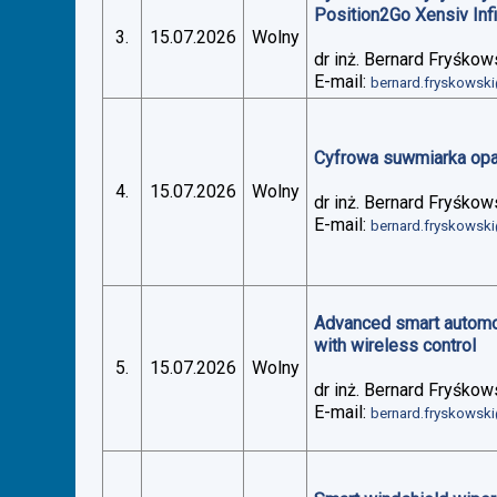
Position2Go Xensiv Inf
3.
15.07.2026
Wolny
dr inż. Bernard Fryśkow
E-mail:
bernard.fryskowsk
Cyfrowa suwmiarka op
4.
15.07.2026
Wolny
dr inż. Bernard Fryśkow
E-mail:
bernard.fryskowsk
Advanced smart automoti
with wireless control
5.
15.07.2026
Wolny
dr inż. Bernard Fryśkow
E-mail:
bernard.fryskowsk