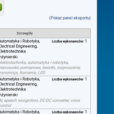
(Pokaż panel eksportu)
Szczegóły
Automatyka i Robotyka,
1
Liczba wykonawców:
Electrical Engineering,
Elektrotechnika
inżynierski
elektrotechnika, automatyka i robotyka,
stanowisko pomiarowe, światło, rozproszenie,
transmisja, tłumienie, LED
Automatyka i Robotyka,
1
Liczba wykonawców:
Electrical Engineering,
Elektrotechnika
inżynierski
AI, speech recognition, DC-DC converter, voice
control
Automatyka i Robotyka,
1
Liczba wykonawców: