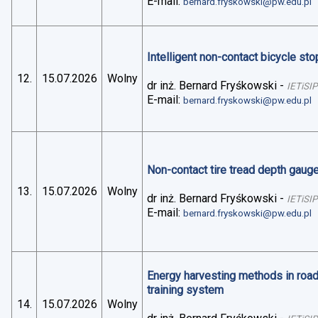
E-mail:
bernard.fryskowski@pw.edu.pl
Intelligent non-contact bicycle stop
12.
15.07.2026
Wolny
dr inż. Bernard Fryśkowski
-
IETiSIP
E-mail:
bernard.fryskowski@pw.edu.pl
Non-contact tire tread depth gaug
13.
15.07.2026
Wolny
dr inż. Bernard Fryśkowski
-
IETiSIP
E-mail:
bernard.fryskowski@pw.edu.pl
Energy harvesting methods in road 
training system
14.
15.07.2026
Wolny