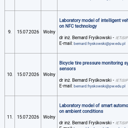
Laboratory model of intelligent v
on NFC technology
9.
15.07.2026
Wolny
dr inż. Bernard Fryśkowski
-
IETiSIP
E-mail:
bernard.fryskowski@pw.edu.pl
Bicycle tire pressure monitoring 
sensors
10.
15.07.2026
Wolny
dr inż. Bernard Fryśkowski
-
IETiSIP
E-mail:
bernard.fryskowski@pw.edu.pl
Laboratory model of smart automo
on ambient conditions
11.
15.07.2026
Wolny
dr inż. Bernard Fryśkowski
-
IETiSIP