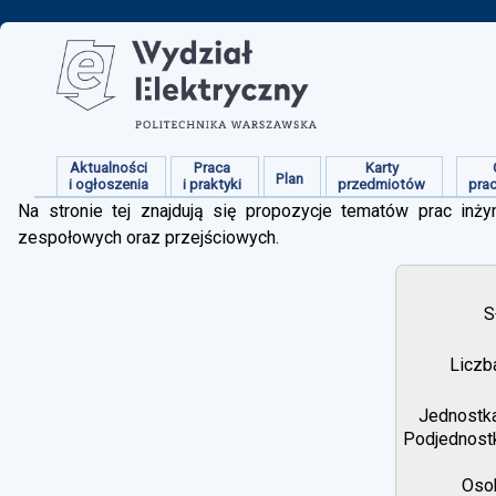
Aktualności
Praca
Karty
Plan
i ogłoszenia
i praktyki
przedmiotów
pra
Na stronie tej znajdują się propozycje tematów prac inżyn
zespołowych oraz przejściowych.
S
Liczb
Jednostka
Podjednostk
Osob