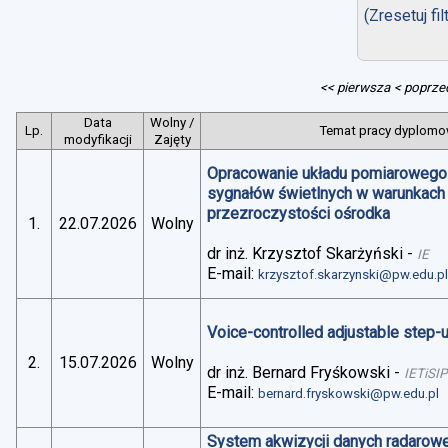
(Zresetuj fil
<< pierwsza
< poprze
Data
Wolny /
Lp.
Temat pracy dyplomow
modyfikacji
Zajęty
Opracowanie układu pomiarowego 
sygnałów świetlnych w warunkach
przezroczystości ośrodka
1.
22.07.2026
Wolny
dr inż. Krzysztof Skarżyński
-
IE
E-mail:
krzysztof.skarzynski@pw.edu.p
Voice-controlled adjustable step
2.
15.07.2026
Wolny
dr inż. Bernard Fryśkowski
-
IETiSIP
E-mail:
bernard.fryskowski@pw.edu.pl
System akwizycji danych radarowe