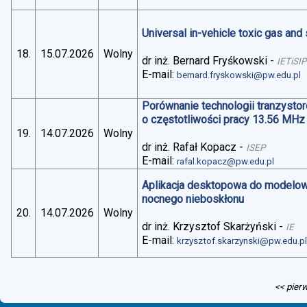
Universal in-vehicle toxic gas an
18.
15.07.2026
Wolny
dr inż. Bernard Fryśkowski
-
IETiSIP
E-mail:
bernard.fryskowski@pw.edu.pl
Porównanie technologii tranzysto
o częstotliwości pracy 13.56 MHz
19.
14.07.2026
Wolny
dr inż. Rafał Kopacz
-
ISEP
E-mail:
rafal.kopacz@pw.edu.pl
Aplikacja desktopowa do modelo
nocnego nieboskłonu
20.
14.07.2026
Wolny
dr inż. Krzysztof Skarżyński
-
IE
E-mail:
krzysztof.skarzynski@pw.edu.p
<< pier