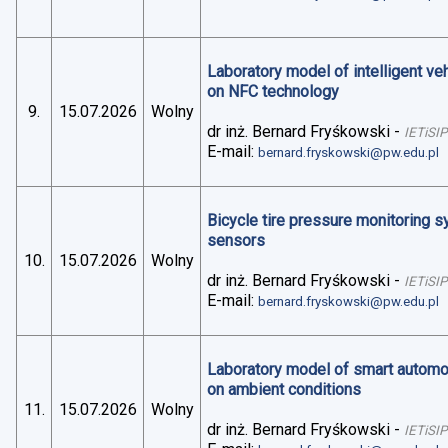
Laboratory model of intelligent v
on NFC technology
9.
15.07.2026
Wolny
dr inż. Bernard Fryśkowski
-
IETiSIP
E-mail:
bernard.fryskowski@pw.edu.pl
Bicycle tire pressure monitoring 
sensors
10.
15.07.2026
Wolny
dr inż. Bernard Fryśkowski
-
IETiSIP
E-mail:
bernard.fryskowski@pw.edu.pl
Laboratory model of smart automo
on ambient conditions
11.
15.07.2026
Wolny
dr inż. Bernard Fryśkowski
-
IETiSIP