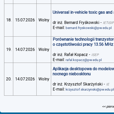
Universal in-vehicle toxic gas an
18.
15.07.2026
Wolny
dr inż. Bernard Fryśkowski
-
IETiSIP
E-mail:
bernard.fryskowski@pw.edu.pl
Porównanie technologii tranzysto
o częstotliwości pracy 13.56 MHz
19.
14.07.2026
Wolny
dr inż. Rafał Kopacz
-
ISEP
E-mail:
rafal.kopacz@pw.edu.pl
Aplikacja desktopowa do modelo
nocnego nieboskłonu
20.
14.07.2026
Wolny
dr inż. Krzysztof Skarżyński
-
IE
E-mail:
krzysztof.skarzynski@pw.edu.p
<< pier