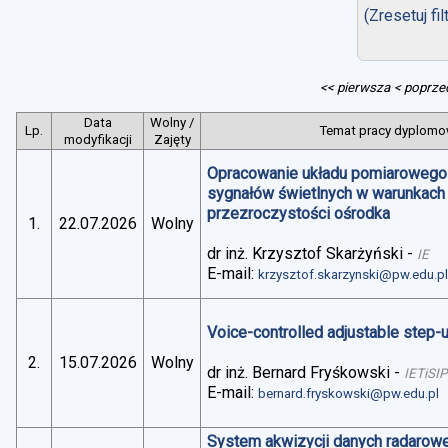
(Zresetuj fil
<< pierwsza
< poprze
Data
Wolny /
Lp.
Temat pracy dyplomow
modyfikacji
Zajęty
Opracowanie układu pomiarowego 
sygnałów świetlnych w warunkach
przezroczystości ośrodka
1.
22.07.2026
Wolny
dr inż. Krzysztof Skarżyński
-
IE
E-mail:
krzysztof.skarzynski@pw.edu.p
Voice-controlled adjustable step
2.
15.07.2026
Wolny
dr inż. Bernard Fryśkowski
-
IETiSIP
E-mail:
bernard.fryskowski@pw.edu.pl
System akwizycji danych radarowe