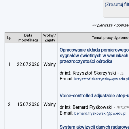
(Zresetuj fil
<< pierwsza
< poprze
Data
Wolny /
Lp.
Temat pracy dyplomow
modyfikacji
Zajęty
Opracowanie układu pomiarowego 
sygnałów świetlnych w warunkach
przezroczystości ośrodka
1.
22.07.2026
Wolny
dr inż. Krzysztof Skarżyński
-
IE
E-mail:
krzysztof.skarzynski@pw.edu.p
Voice-controlled adjustable step
2.
15.07.2026
Wolny
dr inż. Bernard Fryśkowski
-
IETiSIP
E-mail:
bernard.fryskowski@pw.edu.pl
System akwizycji danych radarowe