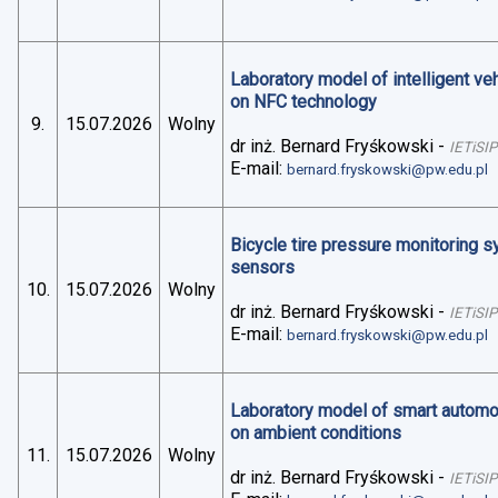
Laboratory model of intelligent v
on NFC technology
9.
15.07.2026
Wolny
dr inż. Bernard Fryśkowski
-
IETiSIP
E-mail:
bernard.fryskowski@pw.edu.pl
Bicycle tire pressure monitoring 
sensors
10.
15.07.2026
Wolny
dr inż. Bernard Fryśkowski
-
IETiSIP
E-mail:
bernard.fryskowski@pw.edu.pl
Laboratory model of smart automo
on ambient conditions
11.
15.07.2026
Wolny
dr inż. Bernard Fryśkowski
-
IETiSIP