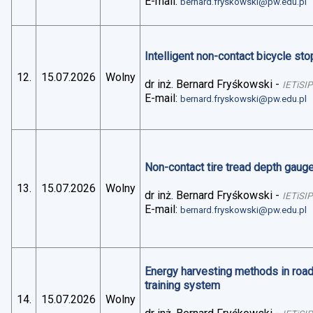
E-mail:
bernard.fryskowski@pw.edu.pl
Intelligent non-contact bicycle stop
12.
15.07.2026
Wolny
dr inż. Bernard Fryśkowski
-
IETiSIP
E-mail:
bernard.fryskowski@pw.edu.pl
Non-contact tire tread depth gaug
13.
15.07.2026
Wolny
dr inż. Bernard Fryśkowski
-
IETiSIP
E-mail:
bernard.fryskowski@pw.edu.pl
Energy harvesting methods in road 
training system
14.
15.07.2026
Wolny