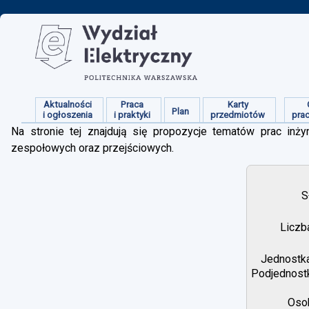
Aktualności
Praca
Karty
Plan
i ogłoszenia
i praktyki
przedmiotów
pra
Na stronie tej znajdują się propozycje tematów prac inżyn
zespołowych oraz przejściowych.
S
Liczb
Jednostka
Podjednostk
Osob