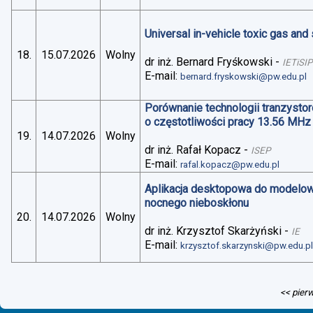
Universal in-vehicle toxic gas an
18.
15.07.2026
Wolny
dr inż. Bernard Fryśkowski
-
IETiSIP
E-mail:
bernard.fryskowski@pw.edu.pl
Porównanie technologii tranzysto
o częstotliwości pracy 13.56 MHz
19.
14.07.2026
Wolny
dr inż. Rafał Kopacz
-
ISEP
E-mail:
rafal.kopacz@pw.edu.pl
Aplikacja desktopowa do modelo
nocnego nieboskłonu
20.
14.07.2026
Wolny
dr inż. Krzysztof Skarżyński
-
IE
E-mail:
krzysztof.skarzynski@pw.edu.p
<< pier