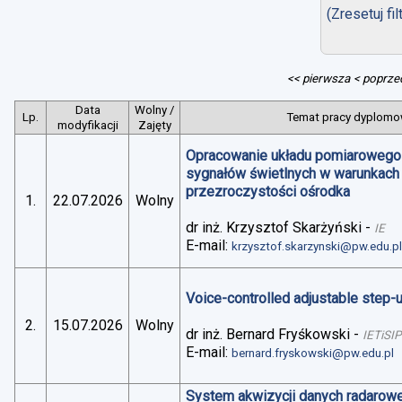
(Zresetuj fil
<< pierwsza
< poprze
Data
Wolny /
Lp.
Temat pracy dyplomow
modyfikacji
Zajęty
Opracowanie układu pomiarowego 
sygnałów świetlnych w warunkach
przezroczystości ośrodka
1.
22.07.2026
Wolny
dr inż. Krzysztof Skarżyński
-
IE
E-mail:
krzysztof.skarzynski@pw.edu.p
Voice-controlled adjustable step
2.
15.07.2026
Wolny
dr inż. Bernard Fryśkowski
-
IETiSIP
E-mail:
bernard.fryskowski@pw.edu.pl
System akwizycji danych radarowe