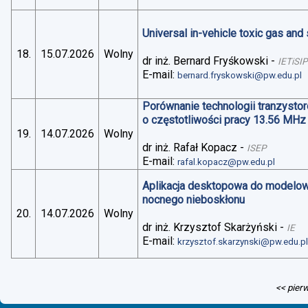
Universal in-vehicle toxic gas an
18.
15.07.2026
Wolny
dr inż. Bernard Fryśkowski
-
IETiSIP
E-mail:
bernard.fryskowski@pw.edu.pl
Porównanie technologii tranzysto
o częstotliwości pracy 13.56 MHz
19.
14.07.2026
Wolny
dr inż. Rafał Kopacz
-
ISEP
E-mail:
rafal.kopacz@pw.edu.pl
Aplikacja desktopowa do modelo
nocnego nieboskłonu
20.
14.07.2026
Wolny
dr inż. Krzysztof Skarżyński
-
IE
E-mail:
krzysztof.skarzynski@pw.edu.p
<< pier