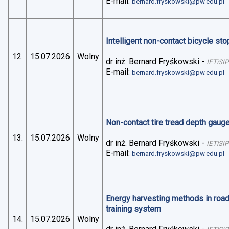
E-mail:
bernard.fryskowski@pw.edu.pl
Intelligent non-contact bicycle stop
12.
15.07.2026
Wolny
dr inż. Bernard Fryśkowski
-
IETiSIP
E-mail:
bernard.fryskowski@pw.edu.pl
Non-contact tire tread depth gaug
13.
15.07.2026
Wolny
dr inż. Bernard Fryśkowski
-
IETiSIP
E-mail:
bernard.fryskowski@pw.edu.pl
Energy harvesting methods in road 
training system
14.
15.07.2026
Wolny