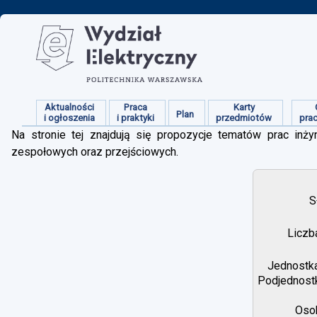
Aktualności
Praca
Karty
Plan
i ogłoszenia
i praktyki
przedmiotów
pra
Na stronie tej znajdują się propozycje tematów prac inżyn
zespołowych oraz przejściowych.
S
Liczb
Jednostka
Podjednostk
Osob