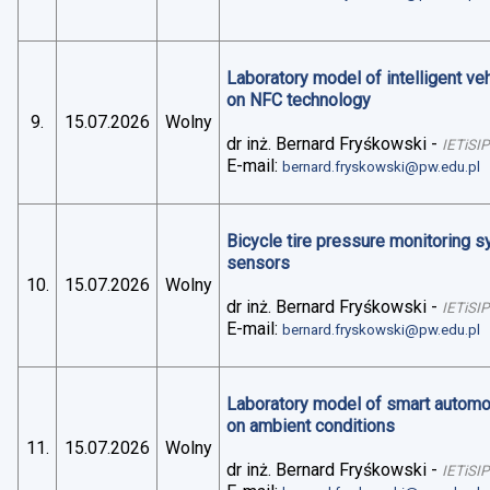
Laboratory model of intelligent v
on NFC technology
9.
15.07.2026
Wolny
dr inż. Bernard Fryśkowski
-
IETiSIP
E-mail:
bernard.fryskowski@pw.edu.pl
Bicycle tire pressure monitoring 
sensors
10.
15.07.2026
Wolny
dr inż. Bernard Fryśkowski
-
IETiSIP
E-mail:
bernard.fryskowski@pw.edu.pl
Laboratory model of smart automo
on ambient conditions
11.
15.07.2026
Wolny
dr inż. Bernard Fryśkowski
-
IETiSIP