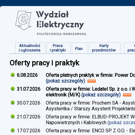
Aktualności
Praca
Karty
Plan
i ogłoszenia
i praktyki
przedmiotów
pra
Oferty pracy i praktyk
6.08.2026
Oferta płatnych praktyk w firmie: Power D
(pokaż szczegóły)
31.07.2026
Oferta pracy w firmie: Ledatel Sp. z o.o.
elektronik (M/K)
(pokaż szczegóły)
30.07.2026
Oferta pracy w firmie: Prochem SA - Asyst
Asystentka / Starszy Asystent Projektant
21.07.2026
Oferta pracy w firmie: ELBUD-PROJEKT War
Napowietrznych i Kablowych
(pokaż szcz
17.07.2026
Oferta pracy w firmie: ENCO SP. Z O.O. - E