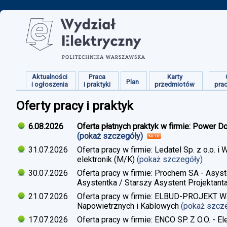
Aktualności
Praca
Karty
Plan
i ogłoszenia
i praktyki
przedmiotów
pra
Oferty pracy i praktyk
6.08.2026
Oferta płatnych praktyk w firmie: Power D
(pokaż szczegóły)
31.07.2026
Oferta pracy w firmie: Ledatel Sp. z o.o.
elektronik (M/K)
(pokaż szczegóły)
30.07.2026
Oferta pracy w firmie: Prochem SA - Asyst
Asystentka / Starszy Asystent Projektant
21.07.2026
Oferta pracy w firmie: ELBUD-PROJEKT War
Napowietrznych i Kablowych
(pokaż szcz
17.07.2026
Oferta pracy w firmie: ENCO SP. Z O.O. - E