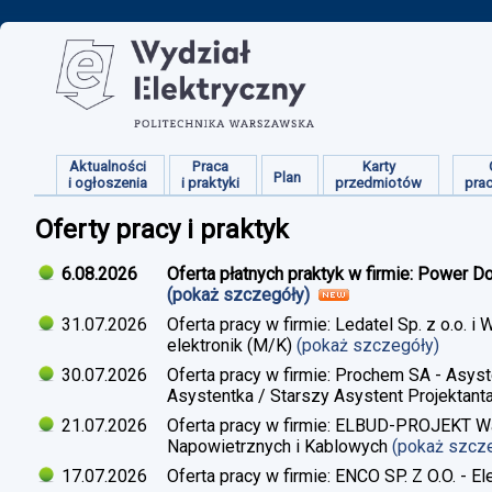
Aktualności
Praca
Karty
Plan
i ogłoszenia
i praktyki
przedmiotów
pra
Oferty pracy i praktyk
6.08.2026
Oferta płatnych praktyk w firmie: Power D
(pokaż szczegóły)
31.07.2026
Oferta pracy w firmie: Ledatel Sp. z o.o.
elektronik (M/K)
(pokaż szczegóły)
30.07.2026
Oferta pracy w firmie: Prochem SA - Asyst
Asystentka / Starszy Asystent Projektant
21.07.2026
Oferta pracy w firmie: ELBUD-PROJEKT War
Napowietrznych i Kablowych
(pokaż szcz
17.07.2026
Oferta pracy w firmie: ENCO SP. Z O.O. - E