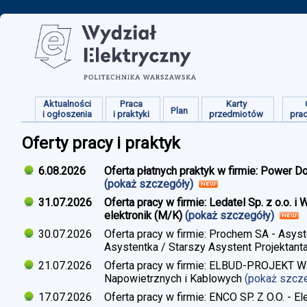
Aktualności
Praca
Karty
Plan
i ogłoszenia
i praktyki
przedmiotów
pra
Oferty pracy i praktyk
6.08.2026
Oferta płatnych praktyk w firmie: Power D
(pokaż szczegóły)
31.07.2026
Oferta pracy w firmie: Ledatel Sp. z o.o.
elektronik (M/K)
(pokaż szczegóły)
30.07.2026
Oferta pracy w firmie: Prochem SA - Asyst
Asystentka / Starszy Asystent Projektant
21.07.2026
Oferta pracy w firmie: ELBUD-PROJEKT War
Napowietrznych i Kablowych
(pokaż szcz
17.07.2026
Oferta pracy w firmie: ENCO SP. Z O.O. - E