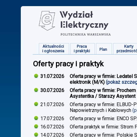
Aktualności
Praca
Karty
Plan
i ogłoszenia
i praktyki
przedmiot
Oferty pracy i praktyk
31.07.2026
Oferta pracy w firmie: Ledatel 
elektronik (M/K)
(pokaż szcze
30.07.2026
Oferta pracy w firmie: Prochem
Asystentka / Starszy Asystent 
21.07.2026
Oferta pracy w firmie: ELBUD-P
Napowietrznych i Kablowych
(
17.07.2026
Oferta pracy w firmie: ENCO SP.
16.07.2026
Oferta praktyk w firmie: Strom 
14.07.2026
Oferta pracy w firmie: Polskie 