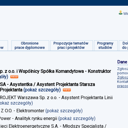
Wi
Obronione
Propozycje tematów
Programy
Do
ów
prace dyplomowe
prac i projektów
studiów
do 
Dane
Zgłosz
Sp. z o.o. i Wspólnicy Spółka Komandytowa - Konstruktor
pomoc
góły)
Zgłosz
Kontak
 SA - Asystentka / Asystent Projektanta Starsza
praco
Projektanta
(pokaż szczegóły)
ROJEKT Warszawa Sp. z o.o. - Asystent Projektanta Linii
pokaż szczegóły)
 Z O.O. - Elektromonter
(pokaż szczegóły)
Power - Analityk rynku energii
(pokaż szczegóły)
Sieci Elektroenergetyczne S.A. - Młodszy Specjalista /