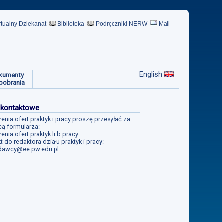
rtualny Dziekanat
Biblioteka
Podręczniki NERW
Mail
English
kumenty
pobrania
 kontaktowe
enia ofert praktyk i pracy proszę przesyłać za
ą formularza:
enia ofert praktyk lub pracy
t do redaktora działu praktyk i pracy:
dawcy@ee.pw.edu.pl