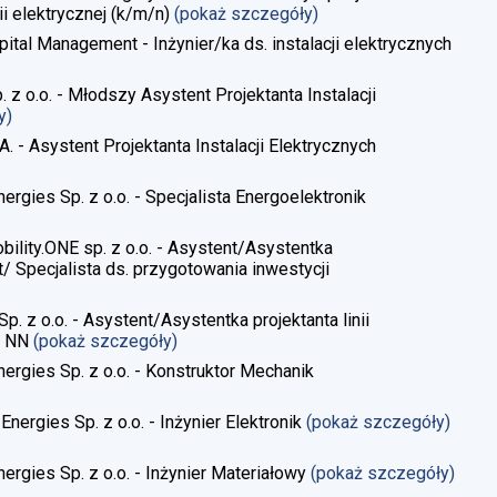
i elektrycznej​ (k/m/n)
(pokaż szczegóły)
pital Management - Inżynier/ka ds. instalacji elektrycznych
. z o.o. - Młodszy Asystent Projektanta Instalacji
y)
A. - Asystent Projektanta Instalacji Elektrycznych
ergies Sp. z o.o. - Specjalista Energoelektronik
obility.ONE sp. z o.o. - Asystent/Asystentka
/ Specjalista ds. przygotowania inwestycji
Sp. z o.o. - Asystent/Asystentka projektanta linii
, NN
(pokaż szczegóły)
nergies Sp. z o.o. - Konstruktor Mechanik
Energies Sp. z o.o. - Inżynier Elektronik
(pokaż szczegóły)
nergies Sp. z o.o. - Inżynier Materiałowy
(pokaż szczegóły)