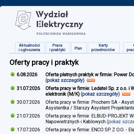
Aktualności
Praca
Karty
Plan
i ogłoszenia
i praktyki
przedmiotów
pra
Oferty pracy i praktyk
6.08.2026
Oferta płatnych praktyk w firmie: Power D
(pokaż szczegóły)
31.07.2026
Oferta pracy w firmie: Ledatel Sp. z o.o.
elektronik (M/K)
(pokaż szczegóły)
30.07.2026
Oferta pracy w firmie: Prochem SA - Asyst
Asystentka / Starszy Asystent Projektant
21.07.2026
Oferta pracy w firmie: ELBUD-PROJEKT War
Napowietrznych i Kablowych
(pokaż szcz
17.07.2026
Oferta pracy w firmie: ENCO SP. Z O.O. - E