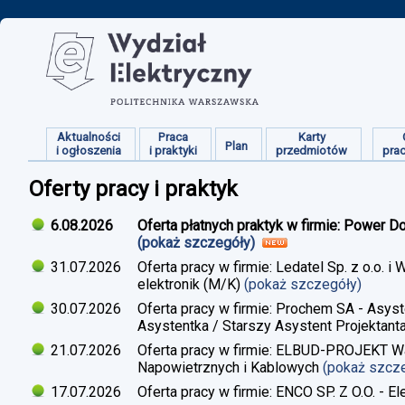
Aktualności
Praca
Karty
Plan
i ogłoszenia
i praktyki
przedmiotów
pra
Oferty pracy i praktyk
6.08.2026
Oferta płatnych praktyk w firmie: Power D
(pokaż szczegóły)
31.07.2026
Oferta pracy w firmie: Ledatel Sp. z o.o.
elektronik (M/K)
(pokaż szczegóły)
30.07.2026
Oferta pracy w firmie: Prochem SA - Asyst
Asystentka / Starszy Asystent Projektant
21.07.2026
Oferta pracy w firmie: ELBUD-PROJEKT War
Napowietrznych i Kablowych
(pokaż szcz
17.07.2026
Oferta pracy w firmie: ENCO SP. Z O.O. - E