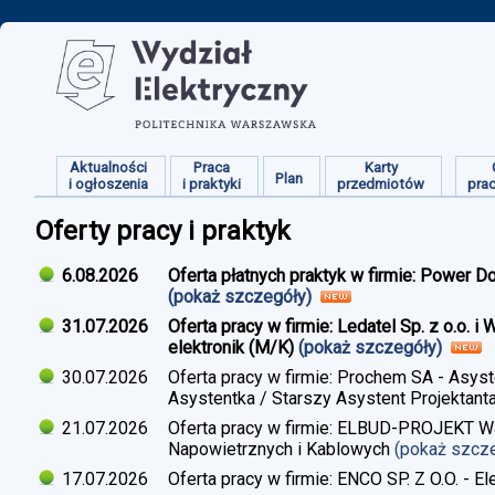
Aktualności
Praca
Karty
Plan
i ogłoszenia
i praktyki
przedmiotów
pra
Oferty pracy i praktyk
6.08.2026
Oferta płatnych praktyk w firmie: Power D
(pokaż szczegóły)
31.07.2026
Oferta pracy w firmie: Ledatel Sp. z o.o.
elektronik (M/K)
(pokaż szczegóły)
30.07.2026
Oferta pracy w firmie: Prochem SA - Asyst
Asystentka / Starszy Asystent Projektant
21.07.2026
Oferta pracy w firmie: ELBUD-PROJEKT War
Napowietrznych i Kablowych
(pokaż szcz
17.07.2026
Oferta pracy w firmie: ENCO SP. Z O.O. - E