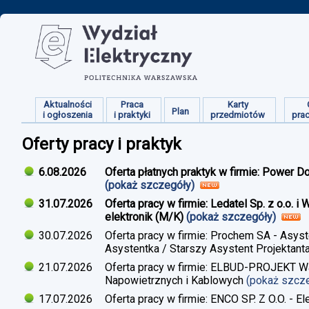
Aktualności
Praca
Karty
Plan
i ogłoszenia
i praktyki
przedmiotów
pra
Oferty pracy i praktyk
6.08.2026
Oferta płatnych praktyk w firmie: Power D
(pokaż szczegóły)
31.07.2026
Oferta pracy w firmie: Ledatel Sp. z o.o.
elektronik (M/K)
(pokaż szczegóły)
30.07.2026
Oferta pracy w firmie: Prochem SA - Asyst
Asystentka / Starszy Asystent Projektant
21.07.2026
Oferta pracy w firmie: ELBUD-PROJEKT War
Napowietrznych i Kablowych
(pokaż szcz
17.07.2026
Oferta pracy w firmie: ENCO SP. Z O.O. - E