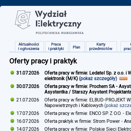
Aktualności
Praca
Karty
Plan
i ogłoszenia
i praktyki
przedmiotów
pra
Oferty pracy i praktyk
31.07.2026
Oferta pracy w firmie: Ledatel Sp. z o.o.
elektronik (M/K)
(pokaż szczegóły)
30.07.2026
Oferta pracy w firmie: Prochem SA - Asyst
Asystentka / Starszy Asystent Projektant
21.07.2026
Oferta pracy w firmie: ELBUD-PROJEKT War
Napowietrznych i Kablowych
(pokaż szcz
17.07.2026
Oferta pracy w firmie: ENCO SP. Z O.O. - E
16.07.2026
Oferta praktyk w firmie: Strom Power - Ana
14.07.2026
Oferta pracy w firmie: Polskie Sieci Elekt