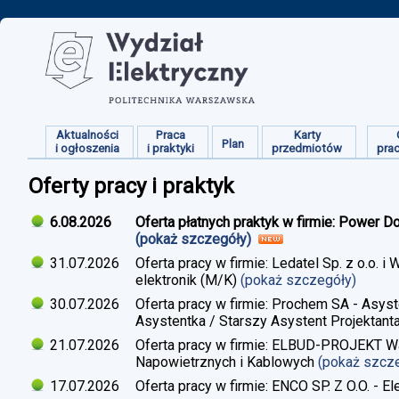
Aktualności
Praca
Karty
Plan
i ogłoszenia
i praktyki
przedmiotów
pra
Oferty pracy i praktyk
6.08.2026
Oferta płatnych praktyk w firmie: Power D
(pokaż szczegóły)
31.07.2026
Oferta pracy w firmie: Ledatel Sp. z o.o.
elektronik (M/K)
(pokaż szczegóły)
30.07.2026
Oferta pracy w firmie: Prochem SA - Asyst
Asystentka / Starszy Asystent Projektant
21.07.2026
Oferta pracy w firmie: ELBUD-PROJEKT War
Napowietrznych i Kablowych
(pokaż szcz
17.07.2026
Oferta pracy w firmie: ENCO SP. Z O.O. - E