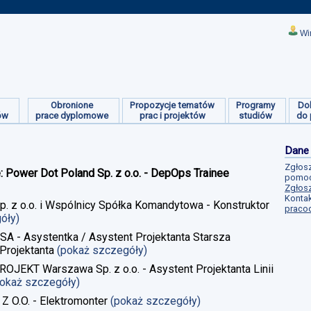
Wi
Obronione
Propozycje tematów
Programy
Do
ów
prace dyplomowe
prac i projektów
studiów
do 
Dane
Zgłosz
e: Power Dot Poland Sp. z o.o. - DepOps Trainee
pomoc
Zgłosz
Kontak
Sp. z o.o. i Wspólnicy Spółka Komandytowa - Konstruktor
praco
góły)
 SA - Asystentka / Asystent Projektanta Starsza
Projektanta
(pokaż szczegóły)
ROJEKT Warszawa Sp. z o.o. - Asystent Projektanta Linii
pokaż szczegóły)
 Z O.O. - Elektromonter
(pokaż szczegóły)