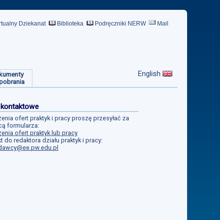
rtualny Dziekanat
Biblioteka
Podręczniki NERW
Mail
English
kumenty
pobrania
 kontaktowe
enia ofert praktyk i pracy proszę przesyłać za
ą formularza:
enia ofert praktyk lub pracy
t do redaktora działu praktyk i pracy:
dawcy@ee.pw.edu.pl