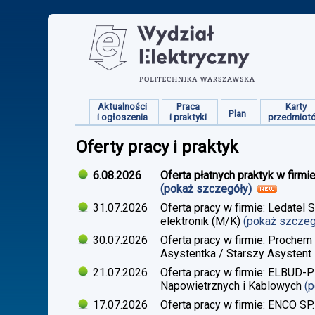
Aktualności
Praca
Karty
Plan
i ogłoszenia
i praktyki
przedmiot
Oferty pracy i praktyk
6.08.2026
Oferta płatnych praktyk w firmi
(pokaż szczegóły)
31.07.2026
Oferta pracy w firmie: Ledatel 
elektronik (M/K)
(pokaż szcze
30.07.2026
Oferta pracy w firmie: Prochem
Asystentka / Starszy Asystent 
21.07.2026
Oferta pracy w firmie: ELBUD-P
Napowietrznych i Kablowych
(
17.07.2026
Oferta pracy w firmie: ENCO SP.