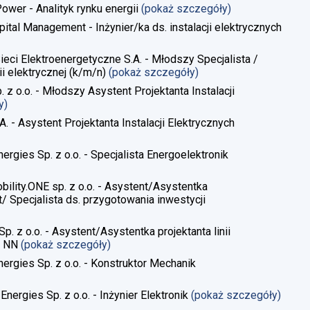
Power - Analityk rynku energii
(pokaż szczegóły)
pital Management - Inżynier/ka ds. instalacji elektrycznych
Sieci Elektroenergetyczne S.A. - Młodszy Specjalista /
i elektrycznej​ (k/m/n)
(pokaż szczegóły)
. z o.o. - Młodszy Asystent Projektanta Instalacji
y)
A. - Asystent Projektanta Instalacji Elektrycznych
ergies Sp. z o.o. - Specjalista Energoelektronik
obility.ONE sp. z o.o. - Asystent/Asystentka
/ Specjalista ds. przygotowania inwestycji
Sp. z o.o. - Asystent/Asystentka projektanta linii
, NN
(pokaż szczegóły)
nergies Sp. z o.o. - Konstruktor Mechanik
Energies Sp. z o.o. - Inżynier Elektronik
(pokaż szczegóły)