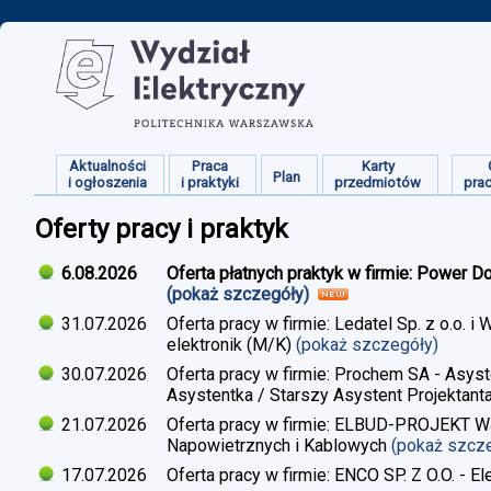
Aktualności
Praca
Karty
Plan
i ogłoszenia
i praktyki
przedmiotów
pra
Oferty pracy i praktyk
6.08.2026
Oferta płatnych praktyk w firmie: Power D
(pokaż szczegóły)
31.07.2026
Oferta pracy w firmie: Ledatel Sp. z o.o.
elektronik (M/K)
(pokaż szczegóły)
30.07.2026
Oferta pracy w firmie: Prochem SA - Asyst
Asystentka / Starszy Asystent Projektant
21.07.2026
Oferta pracy w firmie: ELBUD-PROJEKT War
Napowietrznych i Kablowych
(pokaż szcz
17.07.2026
Oferta pracy w firmie: ENCO SP. Z O.O. - E