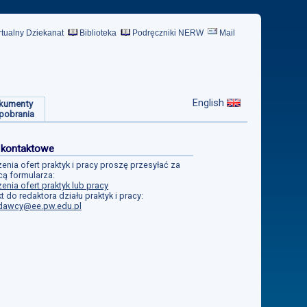
rtualny Dziekanat
Biblioteka
Podręczniki NERW
Mail
English
kumenty
pobrania
 kontaktowe
enia ofert praktyk i pracy proszę przesyłać za
ą formularza:
enia ofert praktyk lub pracy
t do redaktora działu praktyk i pracy:
dawcy@ee.pw.edu.pl