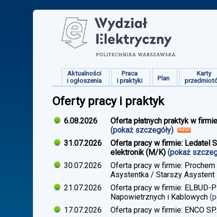
Aktualności
Praca
Karty
Plan
i ogłoszenia
i praktyki
przedmiot
Oferty pracy i praktyk
6.08.2026
Oferta płatnych praktyk w firmi
(pokaż szczegóły)
31.07.2026
Oferta pracy w firmie: Ledatel 
elektronik (M/K)
(pokaż szcze
30.07.2026
Oferta pracy w firmie: Prochem
Asystentka / Starszy Asystent 
21.07.2026
Oferta pracy w firmie: ELBUD-P
Napowietrznych i Kablowych
(
17.07.2026
Oferta pracy w firmie: ENCO SP.