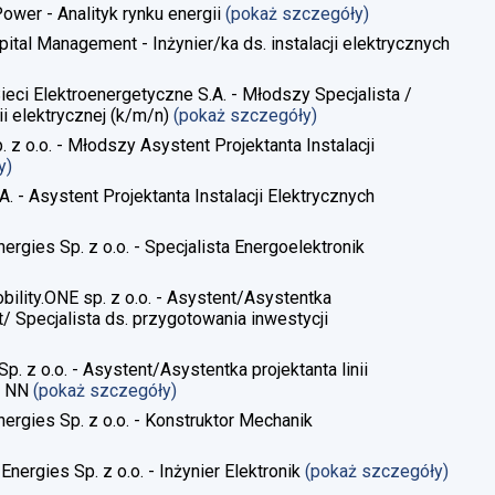
Power - Analityk rynku energii
(pokaż szczegóły)
pital Management - Inżynier/ka ds. instalacji elektrycznych
Sieci Elektroenergetyczne S.A. - Młodszy Specjalista /
i elektrycznej​ (k/m/n)
(pokaż szczegóły)
. z o.o. - Młodszy Asystent Projektanta Instalacji
y)
A. - Asystent Projektanta Instalacji Elektrycznych
ergies Sp. z o.o. - Specjalista Energoelektronik
obility.ONE sp. z o.o. - Asystent/Asystentka
/ Specjalista ds. przygotowania inwestycji
Sp. z o.o. - Asystent/Asystentka projektanta linii
, NN
(pokaż szczegóły)
nergies Sp. z o.o. - Konstruktor Mechanik
Energies Sp. z o.o. - Inżynier Elektronik
(pokaż szczegóły)