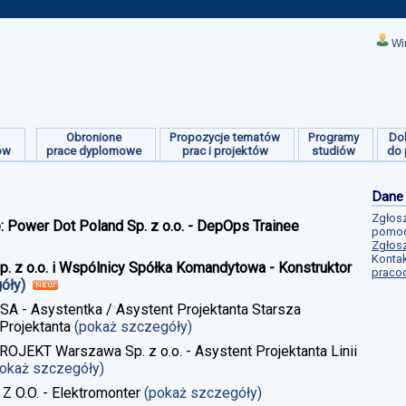
Wi
Obronione
Propozycje tematów
Programy
Do
ów
prace dyplomowe
prac i projektów
studiów
do 
Dane
Zgłosz
e: Power Dot Poland Sp. z o.o. - DepOps Trainee
pomoc
Zgłosz
Kontak
Sp. z o.o. i Wspólnicy Spółka Komandytowa - Konstruktor
praco
góły)
 SA - Asystentka / Asystent Projektanta Starsza
Projektanta
(pokaż szczegóły)
ROJEKT Warszawa Sp. z o.o. - Asystent Projektanta Linii
pokaż szczegóły)
 Z O.O. - Elektromonter
(pokaż szczegóły)