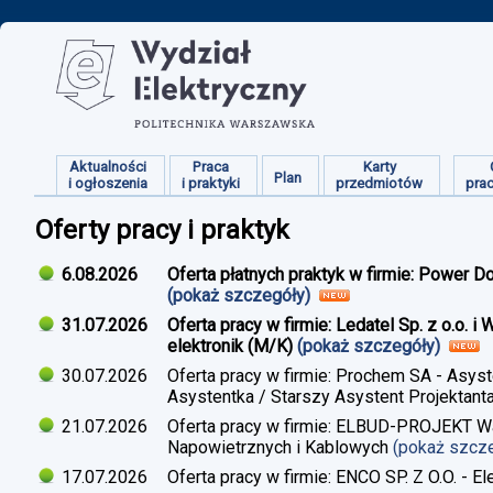
Aktualności
Praca
Karty
Plan
i ogłoszenia
i praktyki
przedmiotów
pra
Oferty pracy i praktyk
6.08.2026
Oferta płatnych praktyk w firmie: Power D
(pokaż szczegóły)
31.07.2026
Oferta pracy w firmie: Ledatel Sp. z o.o.
elektronik (M/K)
(pokaż szczegóły)
30.07.2026
Oferta pracy w firmie: Prochem SA - Asyst
Asystentka / Starszy Asystent Projektant
21.07.2026
Oferta pracy w firmie: ELBUD-PROJEKT War
Napowietrznych i Kablowych
(pokaż szcz
17.07.2026
Oferta pracy w firmie: ENCO SP. Z O.O. - E