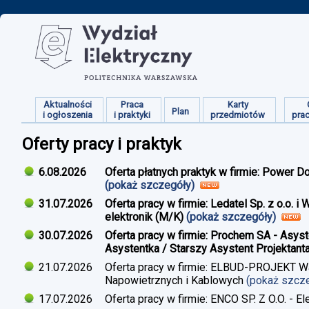
Aktualności
Praca
Karty
Plan
i ogłoszenia
i praktyki
przedmiotów
pra
Oferty pracy i praktyk
6.08.2026
Oferta płatnych praktyk w firmie: Power D
(pokaż szczegóły)
31.07.2026
Oferta pracy w firmie: Ledatel Sp. z o.o.
elektronik (M/K)
(pokaż szczegóły)
30.07.2026
Oferta pracy w firmie: Prochem SA - Asyst
Asystentka / Starszy Asystent Projektant
21.07.2026
Oferta pracy w firmie: ELBUD-PROJEKT War
Napowietrznych i Kablowych
(pokaż szcz
17.07.2026
Oferta pracy w firmie: ENCO SP. Z O.O. - E