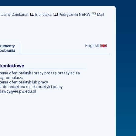
rtualny Dziekanat
Biblioteka
Podręczniki NERW
Mail
English
kumenty
pobrania
 kontaktowe
enia ofert praktyk i pracy proszę przesyłać za
ą formularza:
enia ofert praktyk lub pracy
t do redaktora działu praktyk i pracy:
dawcy@ee.pw.edu.pl