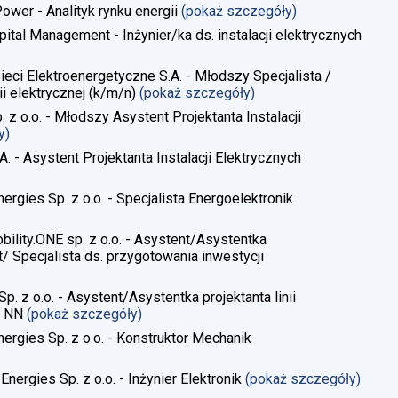
Power - Analityk rynku energii
(pokaż szczegóły)
pital Management - Inżynier/ka ds. instalacji elektrycznych
Sieci Elektroenergetyczne S.A. - Młodszy Specjalista /
i elektrycznej​ (k/m/n)
(pokaż szczegóły)
. z o.o. - Młodszy Asystent Projektanta Instalacji
y)
A. - Asystent Projektanta Instalacji Elektrycznych
ergies Sp. z o.o. - Specjalista Energoelektronik
obility.ONE sp. z o.o. - Asystent/Asystentka
/ Specjalista ds. przygotowania inwestycji
Sp. z o.o. - Asystent/Asystentka projektanta linii
, NN
(pokaż szczegóły)
nergies Sp. z o.o. - Konstruktor Mechanik
Energies Sp. z o.o. - Inżynier Elektronik
(pokaż szczegóły)