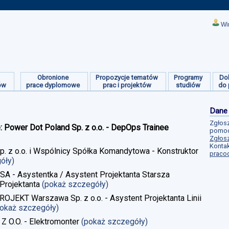
Wi
Obronione
Propozycje tematów
Programy
Do
ów
prace dyplomowe
prac i projektów
studiów
do 
Dane
Zgłosz
e: Power Dot Poland Sp. z o.o. - DepOps Trainee
pomoc
Zgłosz
Kontak
Sp. z o.o. i Wspólnicy Spółka Komandytowa - Konstruktor
praco
góły)
 SA - Asystentka / Asystent Projektanta Starsza
Projektanta
(pokaż szczegóły)
ROJEKT Warszawa Sp. z o.o. - Asystent Projektanta Linii
pokaż szczegóły)
 Z O.O. - Elektromonter
(pokaż szczegóły)