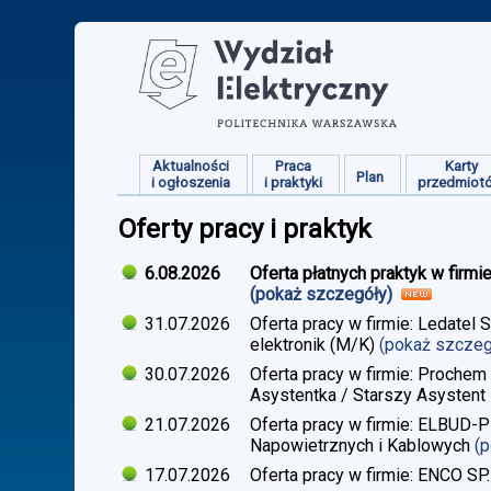
Aktualności
Praca
Karty
Plan
i ogłoszenia
i praktyki
przedmiot
Oferty pracy i praktyk
6.08.2026
Oferta płatnych praktyk w firmi
(pokaż szczegóły)
31.07.2026
Oferta pracy w firmie: Ledatel 
elektronik (M/K)
(pokaż szcze
30.07.2026
Oferta pracy w firmie: Prochem
Asystentka / Starszy Asystent 
21.07.2026
Oferta pracy w firmie: ELBUD-P
Napowietrznych i Kablowych
(
17.07.2026
Oferta pracy w firmie: ENCO SP.