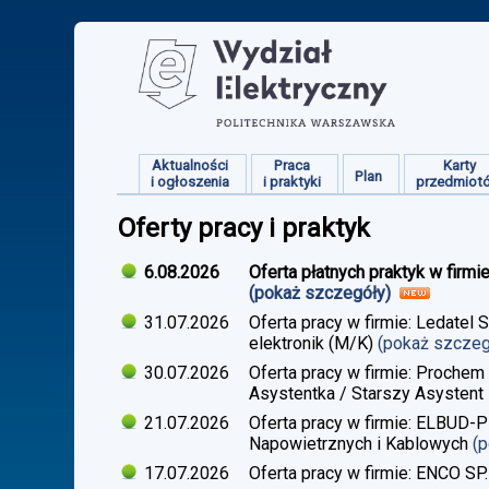
Aktualności
Praca
Karty
Plan
i ogłoszenia
i praktyki
przedmiot
Oferty pracy i praktyk
6.08.2026
Oferta płatnych praktyk w firmi
(pokaż szczegóły)
31.07.2026
Oferta pracy w firmie: Ledatel 
elektronik (M/K)
(pokaż szcze
30.07.2026
Oferta pracy w firmie: Prochem
Asystentka / Starszy Asystent 
21.07.2026
Oferta pracy w firmie: ELBUD-P
Napowietrznych i Kablowych
(
17.07.2026
Oferta pracy w firmie: ENCO SP.