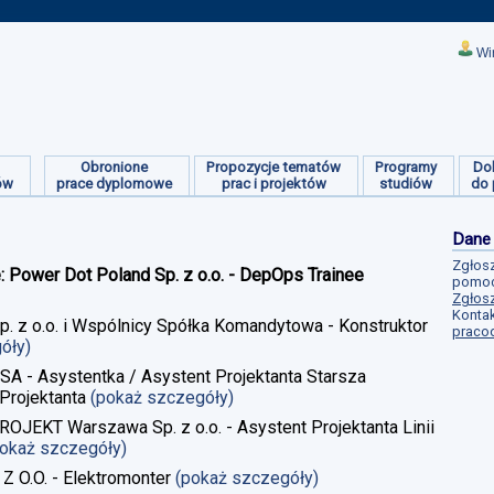
Wi
Obronione
Propozycje tematów
Programy
Do
ów
prace dyplomowe
prac i projektów
studiów
do 
Dane
Zgłosz
e: Power Dot Poland Sp. z o.o. - DepOps Trainee
pomoc
Zgłosz
Kontak
Sp. z o.o. i Wspólnicy Spółka Komandytowa - Konstruktor
praco
góły)
 SA - Asystentka / Asystent Projektanta Starsza
Projektanta
(pokaż szczegóły)
ROJEKT Warszawa Sp. z o.o. - Asystent Projektanta Linii
pokaż szczegóły)
 Z O.O. - Elektromonter
(pokaż szczegóły)