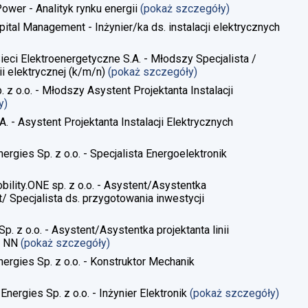
Power - Analityk rynku energii
(pokaż szczegóły)
pital Management - Inżynier/ka ds. instalacji elektrycznych
Sieci Elektroenergetyczne S.A. - Młodszy Specjalista /
i elektrycznej​ (k/m/n)
(pokaż szczegóły)
. z o.o. - Młodszy Asystent Projektanta Instalacji
y)
A. - Asystent Projektanta Instalacji Elektrycznych
ergies Sp. z o.o. - Specjalista Energoelektronik
obility.ONE sp. z o.o. - Asystent/Asystentka
/ Specjalista ds. przygotowania inwestycji
Sp. z o.o. - Asystent/Asystentka projektanta linii
, NN
(pokaż szczegóły)
nergies Sp. z o.o. - Konstruktor Mechanik
Energies Sp. z o.o. - Inżynier Elektronik
(pokaż szczegóły)