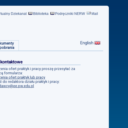
rtualny Dziekanat
Biblioteka
Podręczniki NERW
Mail
English
kumenty
pobrania
 kontaktowe
enia ofert praktyk i pracy proszę przesyłać za
ą formularza:
enia ofert praktyk lub pracy
t do redaktora działu praktyk i pracy:
dawcy@ee.pw.edu.pl