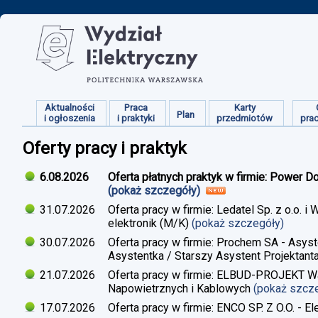
Aktualności
Praca
Karty
Plan
i ogłoszenia
i praktyki
przedmiotów
pra
Oferty pracy i praktyk
6.08.2026
Oferta płatnych praktyk w firmie: Power D
(pokaż szczegóły)
31.07.2026
Oferta pracy w firmie: Ledatel Sp. z o.o.
elektronik (M/K)
(pokaż szczegóły)
30.07.2026
Oferta pracy w firmie: Prochem SA - Asyst
Asystentka / Starszy Asystent Projektant
21.07.2026
Oferta pracy w firmie: ELBUD-PROJEKT War
Napowietrznych i Kablowych
(pokaż szcz
17.07.2026
Oferta pracy w firmie: ENCO SP. Z O.O. - E