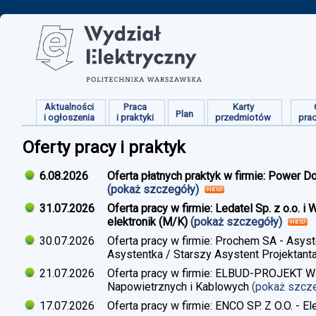
Aktualności
Praca
Karty
Plan
i ogłoszenia
i praktyki
przedmiotów
pra
Oferty pracy i praktyk
6.08.2026
Oferta płatnych praktyk w firmie: Power D
(pokaż szczegóły)
31.07.2026
Oferta pracy w firmie: Ledatel Sp. z o.o.
elektronik (M/K)
(pokaż szczegóły)
30.07.2026
Oferta pracy w firmie: Prochem SA - Asyst
Asystentka / Starszy Asystent Projektant
21.07.2026
Oferta pracy w firmie: ELBUD-PROJEKT War
Napowietrznych i Kablowych
(pokaż szcz
17.07.2026
Oferta pracy w firmie: ENCO SP. Z O.O. - E