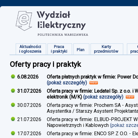
Aktualności
Praca
Karty
Plan
i ogłoszenia
i praktyki
przedmiotów
pra
Oferty pracy i praktyk
6.08.2026
Oferta płatnych praktyk w firmie: Power D
(pokaż szczegóły)
31.07.2026
Oferta pracy w firmie: Ledatel Sp. z o.o.
elektronik (M/K)
(pokaż szczegóły)
30.07.2026
Oferta pracy w firmie: Prochem SA - Asyst
Asystentka / Starszy Asystent Projektant
21.07.2026
Oferta pracy w firmie: ELBUD-PROJEKT War
Napowietrznych i Kablowych
(pokaż szcz
17.07.2026
Oferta pracy w firmie: ENCO SP. Z O.O. - E