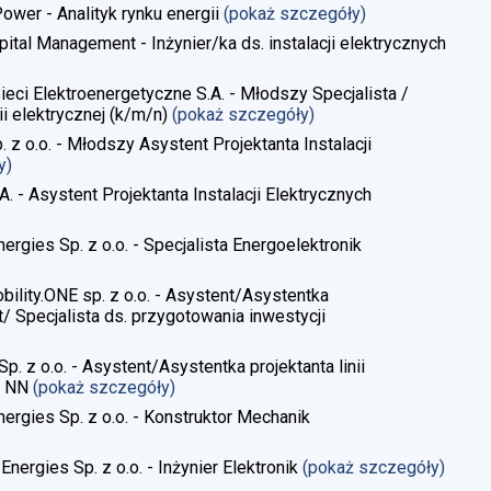
Power - Analityk rynku energii
(pokaż szczegóły)
pital Management - Inżynier/ka ds. instalacji elektrycznych
Sieci Elektroenergetyczne S.A. - Młodszy Specjalista /
i elektrycznej​ (k/m/n)
(pokaż szczegóły)
. z o.o. - Młodszy Asystent Projektanta Instalacji
y)
A. - Asystent Projektanta Instalacji Elektrycznych
ergies Sp. z o.o. - Specjalista Energoelektronik
obility.ONE sp. z o.o. - Asystent/Asystentka
/ Specjalista ds. przygotowania inwestycji
Sp. z o.o. - Asystent/Asystentka projektanta linii
, NN
(pokaż szczegóły)
nergies Sp. z o.o. - Konstruktor Mechanik
Energies Sp. z o.o. - Inżynier Elektronik
(pokaż szczegóły)