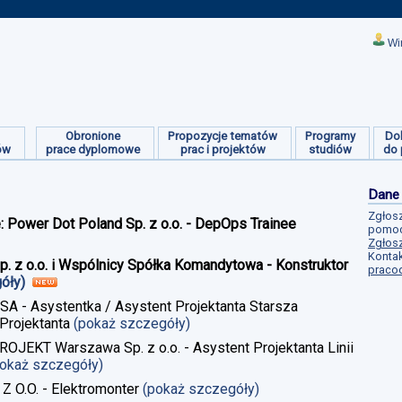
Wi
Obronione
Propozycje tematów
Programy
Do
ów
prace dyplomowe
prac i projektów
studiów
do 
Dane
Zgłosz
e: Power Dot Poland Sp. z o.o. - DepOps Trainee
pomoc
Zgłosz
Kontak
Sp. z o.o. i Wspólnicy Spółka Komandytowa - Konstruktor
praco
góły)
 SA - Asystentka / Asystent Projektanta Starsza
Projektanta
(pokaż szczegóły)
ROJEKT Warszawa Sp. z o.o. - Asystent Projektanta Linii
pokaż szczegóły)
 Z O.O. - Elektromonter
(pokaż szczegóły)