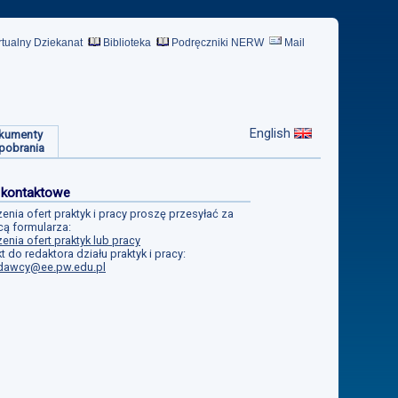
rtualny Dziekanat
Biblioteka
Podręczniki NERW
Mail
English
kumenty
pobrania
 kontaktowe
enia ofert praktyk i pracy proszę przesyłać za
ą formularza:
enia ofert praktyk lub pracy
t do redaktora działu praktyk i pracy:
dawcy@ee.pw.edu.pl