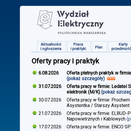
Aktualności
Praca
Karty
Plan
i ogłoszenia
i praktyki
przedmiot
Oferty pracy i praktyk
6.08.2026
Oferta płatnych praktyk w firmi
(pokaż szczegóły)
31.07.2026
Oferta pracy w firmie: Ledatel 
elektronik (M/K)
(pokaż szcze
30.07.2026
Oferta pracy w firmie: Prochem
Asystentka / Starszy Asystent 
21.07.2026
Oferta pracy w firmie: ELBUD-P
Napowietrznych i Kablowych
(
17.07.2026
Oferta pracy w firmie: ENCO SP.