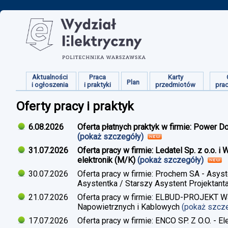
Aktualności
Praca
Karty
Plan
i ogłoszenia
i praktyki
przedmiotów
pra
Oferty pracy i praktyk
6.08.2026
Oferta płatnych praktyk w firmie: Power D
(pokaż szczegóły)
31.07.2026
Oferta pracy w firmie: Ledatel Sp. z o.o.
elektronik (M/K)
(pokaż szczegóły)
30.07.2026
Oferta pracy w firmie: Prochem SA - Asyst
Asystentka / Starszy Asystent Projektant
21.07.2026
Oferta pracy w firmie: ELBUD-PROJEKT War
Napowietrznych i Kablowych
(pokaż szcz
17.07.2026
Oferta pracy w firmie: ENCO SP. Z O.O. - E