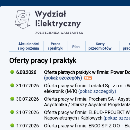
Aktualności
Praca
Karty
Plan
i ogłoszenia
i praktyki
przedmiotów
pra
Oferty pracy i praktyk
6.08.2026
Oferta płatnych praktyk w firmie: Power D
(pokaż szczegóły)
31.07.2026
Oferta pracy w firmie: Ledatel Sp. z o.o.
elektronik (M/K)
(pokaż szczegóły)
30.07.2026
Oferta pracy w firmie: Prochem SA - Asyst
Asystentka / Starszy Asystent Projektant
21.07.2026
Oferta pracy w firmie: ELBUD-PROJEKT War
Napowietrznych i Kablowych
(pokaż szcz
17.07.2026
Oferta pracy w firmie: ENCO SP. Z O.O. - E