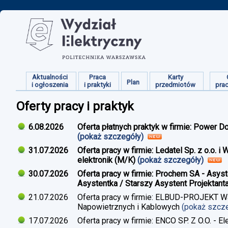
Aktualności
Praca
Karty
Plan
i ogłoszenia
i praktyki
przedmiotów
pra
Oferty pracy i praktyk
6.08.2026
Oferta płatnych praktyk w firmie: Power D
(pokaż szczegóły)
31.07.2026
Oferta pracy w firmie: Ledatel Sp. z o.o.
elektronik (M/K)
(pokaż szczegóły)
30.07.2026
Oferta pracy w firmie: Prochem SA - Asyst
Asystentka / Starszy Asystent Projektant
21.07.2026
Oferta pracy w firmie: ELBUD-PROJEKT War
Napowietrznych i Kablowych
(pokaż szcz
17.07.2026
Oferta pracy w firmie: ENCO SP. Z O.O. - E