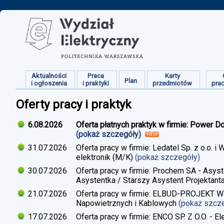
Aktualności
Praca
Karty
Plan
i ogłoszenia
i praktyki
przedmiotów
pra
Oferty pracy i praktyk
6.08.2026
Oferta płatnych praktyk w firmie: Power D
(pokaż szczegóły)
31.07.2026
Oferta pracy w firmie: Ledatel Sp. z o.o.
elektronik (M/K)
(pokaż szczegóły)
30.07.2026
Oferta pracy w firmie: Prochem SA - Asyst
Asystentka / Starszy Asystent Projektant
21.07.2026
Oferta pracy w firmie: ELBUD-PROJEKT War
Napowietrznych i Kablowych
(pokaż szcz
17.07.2026
Oferta pracy w firmie: ENCO SP. Z O.O. - E