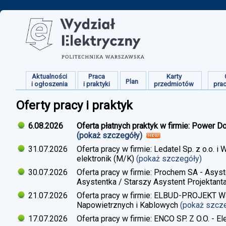
Aktualności
Praca
Karty
Plan
i ogłoszenia
i praktyki
przedmiotów
pra
Oferty pracy i praktyk
6.08.2026
Oferta płatnych praktyk w firmie: Power D
(pokaż szczegóły)
31.07.2026
Oferta pracy w firmie: Ledatel Sp. z o.o.
elektronik (M/K)
(pokaż szczegóły)
30.07.2026
Oferta pracy w firmie: Prochem SA - Asyst
Asystentka / Starszy Asystent Projektant
21.07.2026
Oferta pracy w firmie: ELBUD-PROJEKT War
Napowietrznych i Kablowych
(pokaż szcz
17.07.2026
Oferta pracy w firmie: ENCO SP. Z O.O. - E