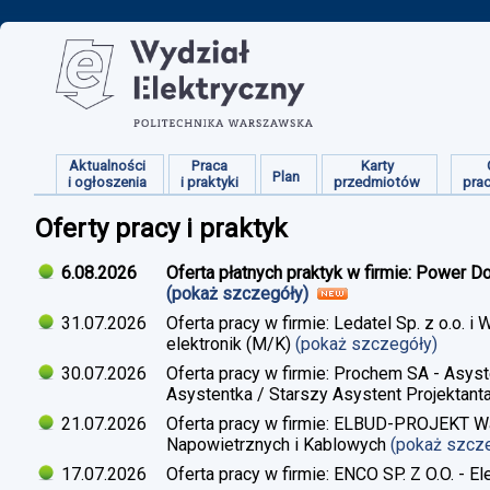
Aktualności
Praca
Karty
Plan
i ogłoszenia
i praktyki
przedmiotów
pra
Oferty pracy i praktyk
6.08.2026
Oferta płatnych praktyk w firmie: Power D
(pokaż szczegóły)
31.07.2026
Oferta pracy w firmie: Ledatel Sp. z o.o.
elektronik (M/K)
(pokaż szczegóły)
30.07.2026
Oferta pracy w firmie: Prochem SA - Asyst
Asystentka / Starszy Asystent Projektant
21.07.2026
Oferta pracy w firmie: ELBUD-PROJEKT War
Napowietrznych i Kablowych
(pokaż szcz
17.07.2026
Oferta pracy w firmie: ENCO SP. Z O.O. - E