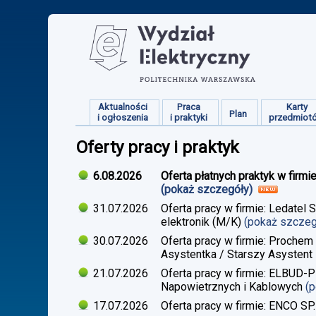
Aktualności
Praca
Karty
Plan
i ogłoszenia
i praktyki
przedmiot
Oferty pracy i praktyk
6.08.2026
Oferta płatnych praktyk w firmi
(pokaż szczegóły)
31.07.2026
Oferta pracy w firmie: Ledatel 
elektronik (M/K)
(pokaż szcze
30.07.2026
Oferta pracy w firmie: Prochem
Asystentka / Starszy Asystent 
21.07.2026
Oferta pracy w firmie: ELBUD-P
Napowietrznych i Kablowych
(
17.07.2026
Oferta pracy w firmie: ENCO SP.