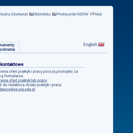
rtualny Dziekanat
Biblioteka
Podręczniki NERW
Mail
English
kumenty
pobrania
 kontaktowe
enia ofert praktyk i pracy proszę przesyłać za
ą formularza:
enia ofert praktyk lub pracy
t do redaktora działu praktyk i pracy:
dawcy@ee.pw.edu.pl