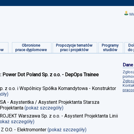
Wi
Obronione
Propozycje tematów
Programy
Do
ów
prace dyplomowe
prac i projektów
studiów
do 
Dane
Zgłosz
e: Power Dot Poland Sp. z o.o. - DepOps Trainee
pomoc
Zgłosz
Kontak
Sp. z o.o. i Wspólnicy Spółka Komandytowa - Konstruktor
praco
góły)
 SA - Asystentka / Asystent Projektanta Starsza
Projektanta
(pokaż szczegóły)
ROJEKT Warszawa Sp. z o.o. - Asystent Projektanta Linii
pokaż szczegóły)
 Z O.O. - Elektromonter
(pokaż szczegóły)