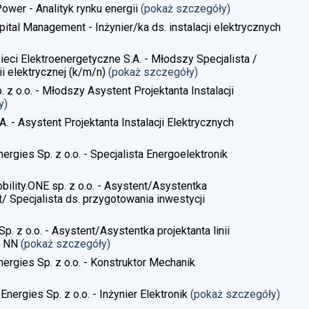
Power - Analityk rynku energii
(pokaż szczegóły)
pital Management - Inżynier/ka ds. instalacji elektrycznych
Sieci Elektroenergetyczne S.A. - Młodszy Specjalista /
i elektrycznej​ (k/m/n)
(pokaż szczegóły)
. z o.o. - Młodszy Asystent Projektanta Instalacji
y)
A. - Asystent Projektanta Instalacji Elektrycznych
ergies Sp. z o.o. - Specjalista Energoelektronik
obility.ONE sp. z o.o. - Asystent/Asystentka
/ Specjalista ds. przygotowania inwestycji
Sp. z o.o. - Asystent/Asystentka projektanta linii
, NN
(pokaż szczegóły)
nergies Sp. z o.o. - Konstruktor Mechanik
Energies Sp. z o.o. - Inżynier Elektronik
(pokaż szczegóły)