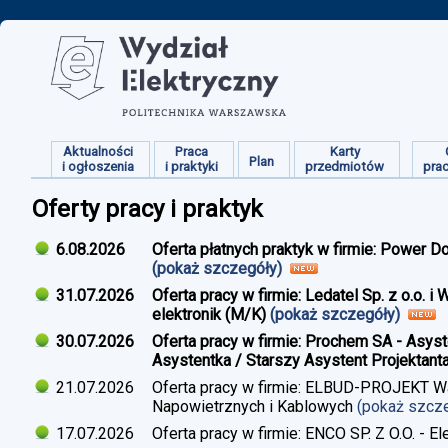
Aktualności
Praca
Karty
Plan
i ogłoszenia
i praktyki
przedmiotów
pra
Oferty pracy i praktyk
6.08.2026
Oferta płatnych praktyk w firmie: Power D
(pokaż szczegóły)
31.07.2026
Oferta pracy w firmie: Ledatel Sp. z o.o.
elektronik (M/K)
(pokaż szczegóły)
30.07.2026
Oferta pracy w firmie: Prochem SA - Asyst
Asystentka / Starszy Asystent Projektant
21.07.2026
Oferta pracy w firmie: ELBUD-PROJEKT War
Napowietrznych i Kablowych
(pokaż szcz
17.07.2026
Oferta pracy w firmie: ENCO SP. Z O.O. - E