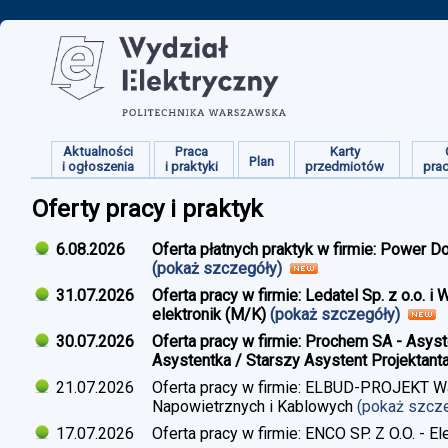
Aktualności
Praca
Karty
Plan
i ogłoszenia
i praktyki
przedmiotów
pra
Oferty pracy i praktyk
6.08.2026
Oferta płatnych praktyk w firmie: Power D
(pokaż szczegóły)
31.07.2026
Oferta pracy w firmie: Ledatel Sp. z o.o.
elektronik (M/K)
(pokaż szczegóły)
30.07.2026
Oferta pracy w firmie: Prochem SA - Asyst
Asystentka / Starszy Asystent Projektant
21.07.2026
Oferta pracy w firmie: ELBUD-PROJEKT War
Napowietrznych i Kablowych
(pokaż szcz
17.07.2026
Oferta pracy w firmie: ENCO SP. Z O.O. - E