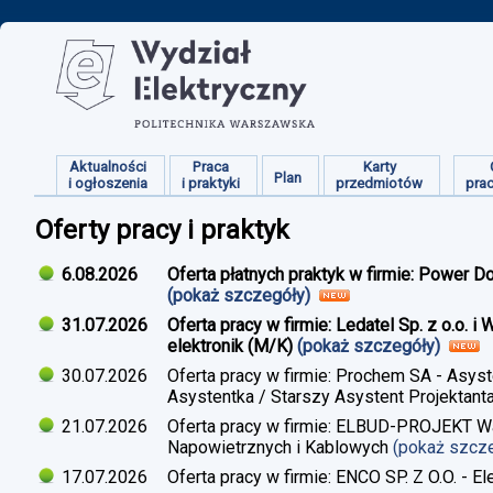
Aktualności
Praca
Karty
Plan
i ogłoszenia
i praktyki
przedmiotów
pra
Oferty pracy i praktyk
6.08.2026
Oferta płatnych praktyk w firmie: Power D
(pokaż szczegóły)
31.07.2026
Oferta pracy w firmie: Ledatel Sp. z o.o.
elektronik (M/K)
(pokaż szczegóły)
30.07.2026
Oferta pracy w firmie: Prochem SA - Asyst
Asystentka / Starszy Asystent Projektant
21.07.2026
Oferta pracy w firmie: ELBUD-PROJEKT War
Napowietrznych i Kablowych
(pokaż szcz
17.07.2026
Oferta pracy w firmie: ENCO SP. Z O.O. - E