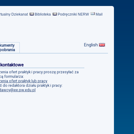
rtualny Dziekanat
Biblioteka
Podręczniki NERW
Mail
English
kumenty
pobrania
 kontaktowe
enia ofert praktyk i pracy proszę przesyłać za
ą formularza:
enia ofert praktyk lub pracy
t do redaktora działu praktyk i pracy:
dawcy@ee.pw.edu.pl