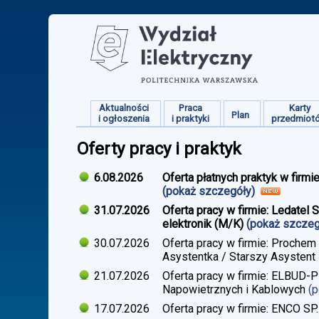
Aktualności
Praca
Karty
Plan
i ogłoszenia
i praktyki
przedmiot
Oferty pracy i praktyk
6.08.2026
Oferta płatnych praktyk w firmi
(pokaż szczegóły)
31.07.2026
Oferta pracy w firmie: Ledatel 
elektronik (M/K)
(pokaż szcze
30.07.2026
Oferta pracy w firmie: Prochem
Asystentka / Starszy Asystent 
21.07.2026
Oferta pracy w firmie: ELBUD-P
Napowietrznych i Kablowych
(
17.07.2026
Oferta pracy w firmie: ENCO SP.