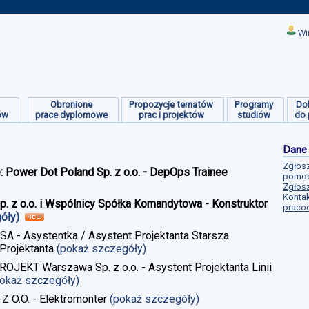
Wi
Obronione
Propozycje tematów
Programy
Do
ów
prace dyplomowe
prac i projektów
studiów
do 
Dane
Zgłosz
e: Power Dot Poland Sp. z o.o. - DepOps Trainee
pomoc
Zgłosz
Kontak
Sp. z o.o. i Wspólnicy Spółka Komandytowa - Konstruktor
praco
góły)
 SA - Asystentka / Asystent Projektanta Starsza
Projektanta
(pokaż szczegóły)
ROJEKT Warszawa Sp. z o.o. - Asystent Projektanta Linii
pokaż szczegóły)
 Z O.O. - Elektromonter
(pokaż szczegóły)