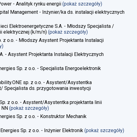
Power - Analityk rynku energii
(pokaż szczegóły)
pital Management - Inżynier/ka ds. instalacji elektrycznych
Sieci Elektroenergetyczne S.A. - Młodszy Specjalista /
i elektrycznej​ (k/m/n)
(pokaż szczegóły)
. z o.o. - Młodszy Asystent Projektanta Instalacji
y)
A. - Asystent Projektanta Instalacji Elektrycznych
ergies Sp. z o.o. - Specjalista Energoelektronik
obility.ONE sp. z o.o. - Asystent/Asystentka
/ Specjalista ds. przygotowania inwestycji
Sp. z o.o. - Asystent/Asystentka projektanta linii
, NN
(pokaż szczegóły)
nergies Sp. z o.o. - Konstruktor Mechanik
Energies Sp. z o.o. - Inżynier Elektronik
(pokaż szczegóły)