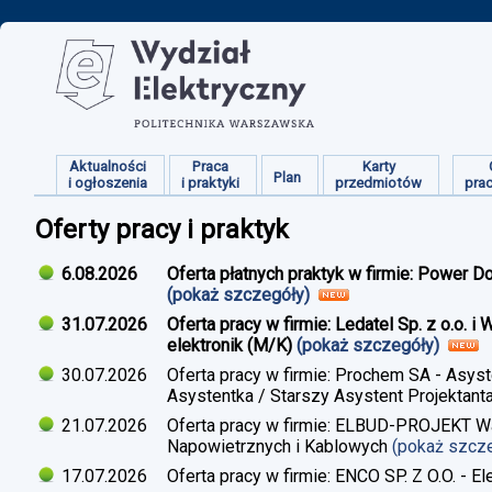
Aktualności
Praca
Karty
Plan
i ogłoszenia
i praktyki
przedmiotów
pra
Oferty pracy i praktyk
6.08.2026
Oferta płatnych praktyk w firmie: Power D
(pokaż szczegóły)
31.07.2026
Oferta pracy w firmie: Ledatel Sp. z o.o.
elektronik (M/K)
(pokaż szczegóły)
30.07.2026
Oferta pracy w firmie: Prochem SA - Asyst
Asystentka / Starszy Asystent Projektant
21.07.2026
Oferta pracy w firmie: ELBUD-PROJEKT War
Napowietrznych i Kablowych
(pokaż szcz
17.07.2026
Oferta pracy w firmie: ENCO SP. Z O.O. - E