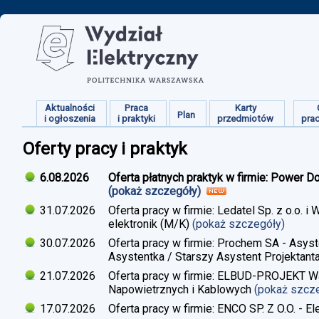
Aktualności
Praca
Karty
Plan
i ogłoszenia
i praktyki
przedmiotów
pra
Oferty pracy i praktyk
6.08.2026
Oferta płatnych praktyk w firmie: Power D
(pokaż szczegóły)
31.07.2026
Oferta pracy w firmie: Ledatel Sp. z o.o.
elektronik (M/K)
(pokaż szczegóły)
30.07.2026
Oferta pracy w firmie: Prochem SA - Asyst
Asystentka / Starszy Asystent Projektant
21.07.2026
Oferta pracy w firmie: ELBUD-PROJEKT War
Napowietrznych i Kablowych
(pokaż szcz
17.07.2026
Oferta pracy w firmie: ENCO SP. Z O.O. - E