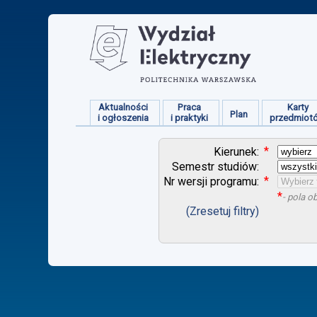
Aktualności
Praca
Karty
Plan
i ogłoszenia
i praktyki
przedmiot
*
Kierunek:
Semestr studiów:
*
Nr wersji programu:
*
- pola 
(Zresetuj filtry)