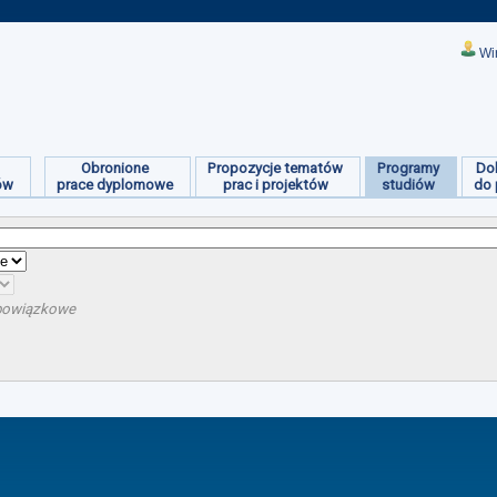
Wi
Obronione
Propozycje tematów
Programy
Do
ów
prace dyplomowe
prac i projektów
studiów
do 
obowiązkowe