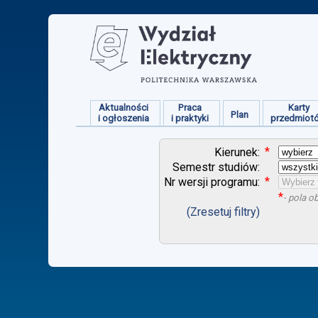
Aktualności
Praca
Karty
Plan
i ogłoszenia
i praktyki
przedmiot
*
Kierunek:
Semestr studiów:
*
Nr wersji programu:
*
- pola 
(Zresetuj filtry)