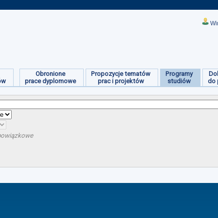
Wi
Obronione
Propozycje tematów
Programy
Do
ów
prace dyplomowe
prac i projektów
studiów
do 
obowiązkowe