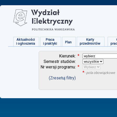
Aktualności
Praca
Karty
Plan
i ogłoszenia
i praktyki
przedmiotów
pra
*
Kierunek:
Semestr studiów:
*
Nr wersji programu:
*
- pola obowiązkowe
(Zresetuj filtry)