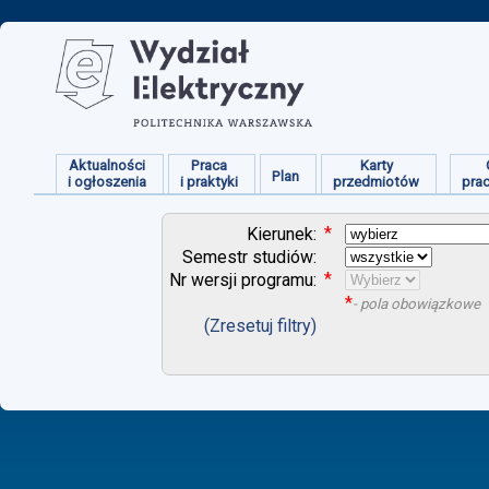
Aktualności
Praca
Karty
Plan
i ogłoszenia
i praktyki
przedmiotów
pra
*
Kierunek:
Semestr studiów:
*
Nr wersji programu:
*
- pola obowiązkowe
(Zresetuj filtry)