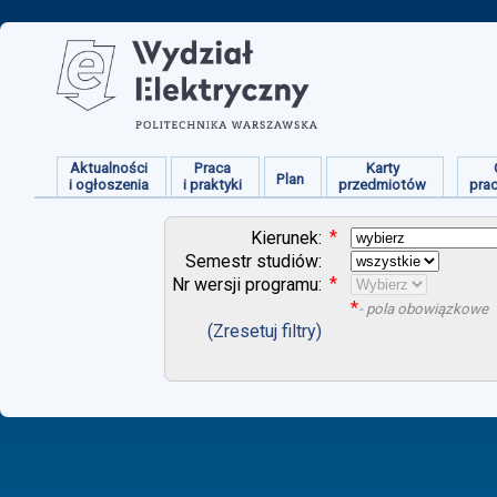
Aktualności
Praca
Karty
Plan
i ogłoszenia
i praktyki
przedmiotów
pra
*
Kierunek:
Semestr studiów:
*
Nr wersji programu:
*
- pola obowiązkowe
(Zresetuj filtry)