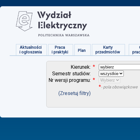
Aktualności
Praca
Karty
Plan
i ogłoszenia
i praktyki
przedmiotów
pra
*
Kierunek:
Semestr studiów:
*
Nr wersji programu:
*
- pola obowiązkowe
(Zresetuj filtry)