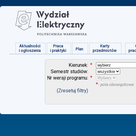
Aktualności
Praca
Karty
Plan
i ogłoszenia
i praktyki
przedmiotów
pra
*
Kierunek:
Semestr studiów:
*
Nr wersji programu:
*
- pola obowiązkowe
(Zresetuj filtry)