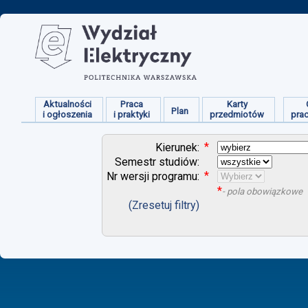
Aktualności
Praca
Karty
Plan
i ogłoszenia
i praktyki
przedmiotów
pra
*
Kierunek:
Semestr studiów:
*
Nr wersji programu:
*
- pola obowiązkowe
(Zresetuj filtry)