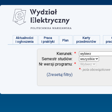
Aktualności
Praca
Karty
Plan
i ogłoszenia
i praktyki
przedmiotów
pra
*
Kierunek:
Semestr studiów:
*
Nr wersji programu:
*
- pola obowiązkowe
(Zresetuj filtry)